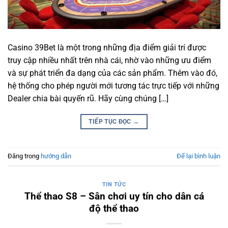
Casino 39Bet là một trong những địa điểm giải trí được
truy cập nhiều nhất trên nhà cái, nhờ vào những ưu điểm
và sự phát triển đa dạng của các sản phẩm. Thêm vào đó,
hệ thống cho phép người mới tương tác trực tiếp với những
Dealer chia bài quyến rũ. Hãy cùng chúng […]
TIẾP TỤC ĐỌC
→
Đăng trong
hướng dẫn
Để lại bình luận
TIN TỨC
Thể thao S8 – Sân chơi uy tín cho dân cá
độ thể thao