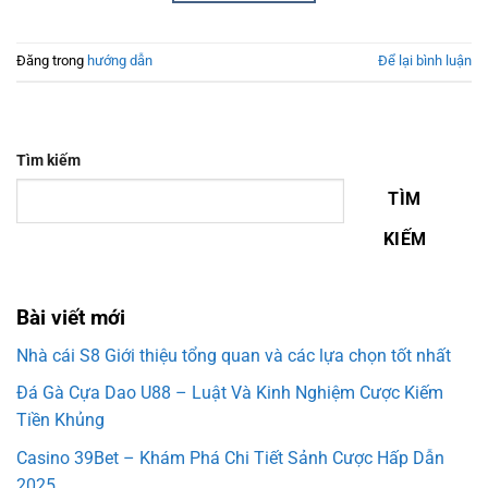
Đăng trong
hướng dẫn
Để lại bình luận
Tìm kiếm
TÌM
KIẾM
Bài viết mới
Nhà cái S8 Giới thiệu tổng quan và các lựa chọn tốt nhất
Đá Gà Cựa Dao U88 – Luật Và Kinh Nghiệm Cược Kiếm
Tiền Khủng
Casino 39Bet – Khám Phá Chi Tiết Sảnh Cược Hấp Dẫn
2025