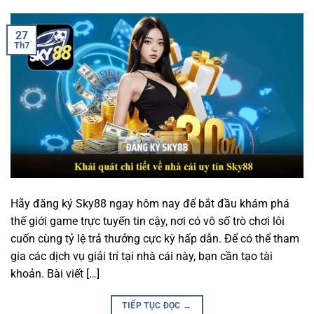
27
Th7
Hãy đăng ký Sky88 ngay hôm nay để bắt đầu khám phá
thế giới game trực tuyến tin cậy, nơi có vô số trò chơi lôi
cuốn cùng tỷ lệ trả thưởng cực kỳ hấp dẫn. Để có thể tham
gia các dịch vụ giải trí tại nhà cái này, bạn cần tạo tài
khoản. Bài viết […]
TIẾP TỤC ĐỌC
→