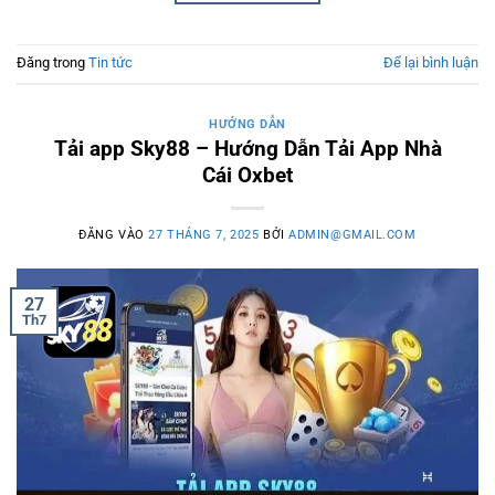
Đăng trong
Tin tức
Để lại bình luận
HƯỚNG DẪN
Tải app Sky88 – Hướng Dẫn Tải App Nhà
Cái Oxbet
ĐĂNG VÀO
27 THÁNG 7, 2025
BỞI
ADMIN@GMAIL.COM
27
Th7