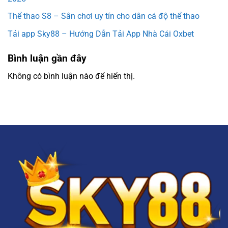
Thể thao S8 – Sân chơi uy tín cho dân cá độ thể thao
Tải app Sky88 – Hướng Dẫn Tải App Nhà Cái Oxbet
Bình luận gần đây
Không có bình luận nào để hiển thị.