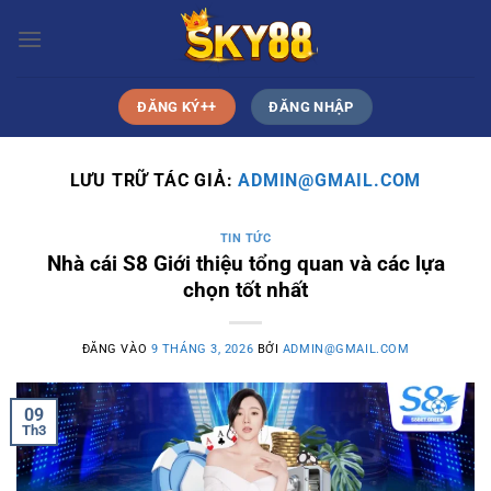
Bỏ
qua
nội
dung
ĐĂNG KÝ++
ĐĂNG NHẬP
LƯU TRỮ TÁC GIẢ:
ADMIN@GMAIL.COM
TIN TỨC
Nhà cái S8 Giới thiệu tổng quan và các lựa
chọn tốt nhất
ĐĂNG VÀO
9 THÁNG 3, 2026
BỞI
ADMIN@GMAIL.COM
09
Th3