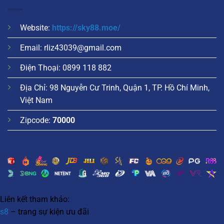
Website:
https://sky88.moe/
Email:
rliz43039@gmail.com
Điện Thoại: 0899 118 882
Địa Chỉ: 98 Nguyễn Cư Trinh, Quận 1, TP. Hồ Chí Minh,
Việt Nam
Zipcode:
70000
Liên kết tham khảo:
s8
– trang sự kiện ưu đãi