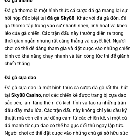
Đá gà thomo
Đá gà thomo là một hình thức cá cược đá gà mang lại sự
hồi hộp đặc biệt tại
đá gà Sky88
. Khác với đá gà đòn, đá
gà thomo tập trung vào sự nhanh nhẹn, linh hoạt và khéo
léo của gà chiến. Các trận đấu này thường diễn ra trong
thời gian ngắn nhưng rất căng thẳng và quyết liệt. Người
chơi có thể dễ dàng tham gia và đặt cược vào những chiến
binh có khả năng chạy nhanh và tấn công tức thì để giành
chiến thắng.
Đá gà cựa dao
Đá gà cựa dao là một hình thức cá cược đá gà rất thu hút
tại
Sky88 Casino
, nơi các chiến kê được trang bị cựa dao
sắc bén, làm tăng thêm độ kịch tính và tạo ra những trận
đấu đầy máu lửa. Các trận đấu này không chỉ yêu cầu kỹ
thuật mà còn cần sự dũng cảm từ các chiến kê, vì một cú
đá mạnh từ cựa dao có thể hạ gục đối thủ ngay lập tức.
Người chơi có thể đặt cược vào những chú gà sở hữu sức