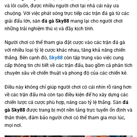
và lôi cuốn, được nhiều người chơi tại nhà cái này ưa
chuộng. Với việc phát sóng trực tiếp các trận đá gà từ các
giải đấu lớn, sàn
đá gà Sky88
mang lại cho người chơi
những trải nghiệm thú vị và đầy kịch tính.
Người chơi có thể tham gia đặt cược vào các trận đá gà
với nhiều loại tỷ lệ cược khác nhau, tăng khả năng chiến
thắng. Bên cạnh đó,
Sky88
còn tập trung vào việc cung
cấp thông tin chi tiết về các trận đấu, bao gồm cả phân tích
chuyên sâu về chiến thuật và phong độ của các chiến kê.
Điều này không chỉ giúp người chơi có cái nhìn rõ ràng hơn
về các trận đấu mà còn tạo điều kiện để họ xây dựng các
chiến lược cá cược phù hợp, nâng cao tỷ lệ thắng. Sàn
đá
gà Sky88
được trang bị một nền tảng trực tuyến ổn định và
thân thiện, đảm bảo người chơi có thể tham gia mọi lúc,
mọi nơi.