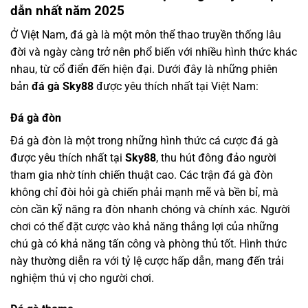
dẫn nhất năm 2025
Ở Việt Nam, đá gà là một môn thể thao truyền thống lâu
đời và ngày càng trở nên phổ biến với nhiều hình thức khác
nhau, từ cổ điển đến hiện đại. Dưới đây là những phiên
bản
đá gà Sky88
được yêu thích nhất tại Việt Nam:
Đá gà đòn
Đá gà đòn là một trong những hình thức cá cược đá gà
được yêu thích nhất tại
Sky88
, thu hút đông đảo người
tham gia nhờ tính chiến thuật cao. Các trận đá gà đòn
không chỉ đòi hỏi gà chiến phải mạnh mẽ và bền bỉ, mà
còn cần kỹ năng ra đòn nhanh chóng và chính xác. Người
chơi có thể đặt cược vào khả năng thắng lợi của những
chú gà có khả năng tấn công và phòng thủ tốt. Hình thức
này thường diễn ra với tỷ lệ cược hấp dẫn, mang đến trải
nghiệm thú vị cho người chơi.