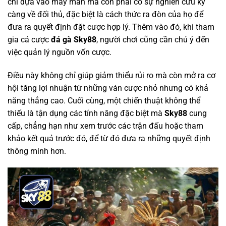
chỉ dựa vào may mắn mà còn phải có sự nghiên cứu kỹ
càng về đối thủ, đặc biệt là cách thức ra đòn của họ để
đưa ra quyết định đặt cược hợp lý. Thêm vào đó, khi tham
gia cá cược
đá gà Sky88
, người chơi cũng cần chú ý đến
việc quản lý nguồn vốn cược.
Điều này không chỉ giúp giảm thiểu rủi ro mà còn mở ra cơ
hội tăng lợi nhuận từ những ván cược nhỏ nhưng có khả
năng thắng cao. Cuối cùng, một chiến thuật không thể
thiếu là tận dụng các tính năng đặc biệt mà
Sky88
cung
cấp, chẳng hạn như xem trước các trận đấu hoặc tham
khảo kết quả trước đó, để từ đó đưa ra những quyết định
thông minh hơn.