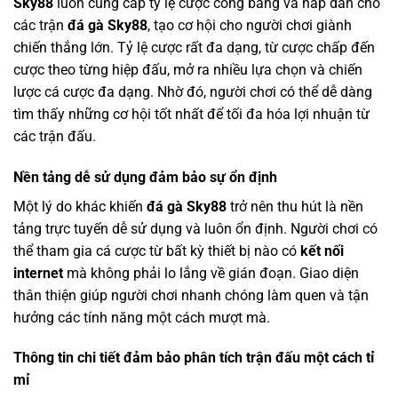
Sky88
luôn cung cấp tỷ lệ cược công bằng và hấp dẫn cho
các trận
đá gà Sky88
, tạo cơ hội cho người chơi giành
chiến thắng lớn. Tỷ lệ cược rất đa dạng, từ cược chấp đến
cược theo từng hiệp đấu, mở ra nhiều lựa chọn và chiến
lược cá cược đa dạng. Nhờ đó, người chơi có thể dễ dàng
tìm thấy những cơ hội tốt nhất để tối đa hóa lợi nhuận từ
các trận đấu.
Nền tảng dễ sử dụng đảm bảo sự ổn định
Một lý do khác khiến
đá gà Sky88
trở nên thu hút là nền
tảng trực tuyến dễ sử dụng và luôn ổn định. Người chơi có
thể tham gia cá cược từ bất kỳ thiết bị nào có
kết nối
internet
mà không phải lo lắng về gián đoạn. Giao diện
thân thiện giúp người chơi nhanh chóng làm quen và tận
hưởng các tính năng một cách mượt mà.
Thông tin chi tiết đảm bảo phân tích trận đấu một cách tỉ
mỉ