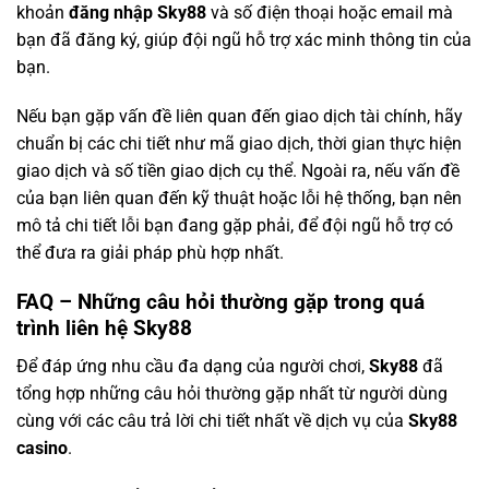
khoản
đăng nhập Sky88
và số điện thoại hoặc email mà
bạn đã đăng ký, giúp đội ngũ hỗ trợ xác minh thông tin của
bạn.
Nếu bạn gặp vấn đề liên quan đến giao dịch tài chính, hãy
chuẩn bị các chi tiết như mã giao dịch, thời gian thực hiện
giao dịch và số tiền giao dịch cụ thể. Ngoài ra, nếu vấn đề
của bạn liên quan đến kỹ thuật hoặc lỗi hệ thống, bạn nên
mô tả chi tiết lỗi bạn đang gặp phải, để đội ngũ hỗ trợ có
thể đưa ra giải pháp phù hợp nhất.
FAQ – Những câu hỏi thường gặp trong quá
trình liên hệ Sky88
Để đáp ứng nhu cầu đa dạng của người chơi,
Sky88
đã
tổng hợp những câu hỏi thường gặp nhất từ người dùng
cùng với các câu trả lời chi tiết nhất về dịch vụ của
Sky88
casino
.