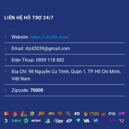
LIÊN HỆ HỖ TRỢ 24/7
Website:
https://sky88.moe/
Email:
rliz43039@gmail.com
Điện Thoại: 0899 118 882
Địa Chỉ: 98 Nguyễn Cư Trinh, Quận 1, TP. Hồ Chí Minh,
Việt Nam
Zipcode:
70000