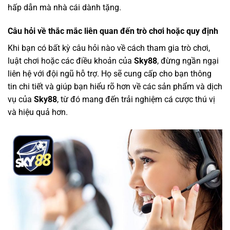
hấp dẫn mà nhà cái dành tặng.
Câu hỏi về thắc mắc liên quan đến trò chơi hoặc quy định
Khi bạn có bất kỳ câu hỏi nào về cách tham gia trò chơi,
luật chơi hoặc các điều khoản của
Sky88
, đừng ngần ngại
liên hệ với đội ngũ hỗ trợ. Họ sẽ cung cấp cho bạn thông
tin chi tiết và giúp bạn hiểu rõ hơn về các sản phẩm và dịch
vụ của
Sky88
, từ đó mang đến trải nghiệm cá cược thú vị
và hiệu quả hơn.