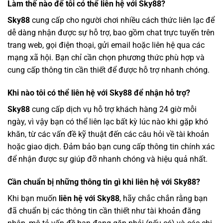
Làm thế nào để tôi có thể liên hệ với Sky88?
Sky88
cung cấp cho người chơi nhiều cách thức liên lạc để
dễ dàng nhận được sự hỗ trợ, bao gồm chat trực tuyến trên
trang web, gọi điện thoại, gửi email hoặc liên hệ qua các
mạng xã hội. Bạn chỉ cần chọn phương thức phù hợp và
cung cấp thông tin cần thiết để được hỗ trợ nhanh chóng.
Khi nào tôi có thể liên hệ với Sky88 để nhận hỗ trợ?
Sky88
cung cấp dịch vụ hỗ trợ khách hàng 24 giờ mỗi
ngày, vì vậy bạn có thể liên lạc bất kỳ lúc nào khi gặp khó
khăn, từ các vấn đề kỹ thuật đến các câu hỏi về tài khoản
hoặc giao dịch. Đảm bảo bạn cung cấp thông tin chính xác
để nhận được sự giúp đỡ nhanh chóng và hiệu quả nhất.
Cần chuẩn bị những thông tin gì khi liên hệ với Sky88?
Khi bạn muốn
liên hệ với Sky88
, hãy chắc chắn rằng bạn
đã chuẩn bị các thông tin cần thiết như tài khoản đăng