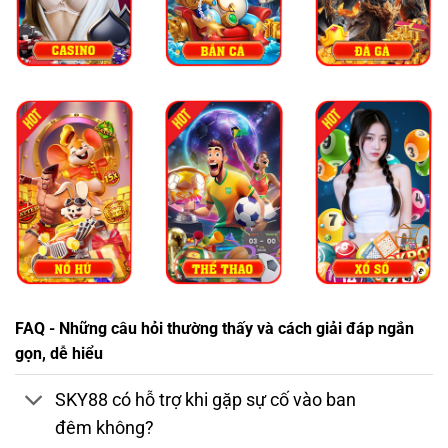
FAQ - Những câu hỏi thường thấy và cách giải đáp ngắn
gọn, dễ hiểu
SKY88 có hỗ trợ khi gặp sự cố vào ban
đêm không?