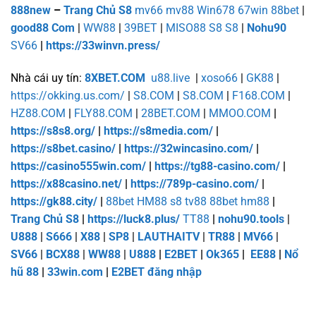
888new
–
Trang Chủ S8
mv66
mv88
Win678
67win
88bet
|
good88 Com
|
WW88
|
39BET
|
MISO88
S8
S8
|
Nohu90
SV66
|
https://33winvn.press/
Nhà cái uy tín:
8XBET.COM
u88.live
|
xoso66
|
GK88
|
https://okking.us.com/
|
S8.COM
|
S8.COM
|
F168.COM
|
HZ88.COM
|
FLY88.COM
|
28BET.COM
|
MMOO.COM
|
https://s8s8.org/
|
https://s8media.com/
|
https://s8bet.casino/
|
https://32wincasino.com/
|
https://casino555win.com/
|
https://tg88-casino.com/
|
https://x88casino.net/
|
https://789p-casino.com/
|
https://gk88.city/
|
88bet
HM88
s8
tv88
88bet
hm88
|
Trang Chủ S8
|
https://luck8.plus/
TT88
|
nohu90.tools
|
U888
|
S666
|
X88
|
SP8
|
LAUTHAITV
|
TR88
|
MV66
|
SV66
|
BCX88
|
WW88
|
U888
|
E2BET
|
Ok365
|
EE88
|
Nổ
hũ 88
|
33win.com
|
E2BET đăng nhập