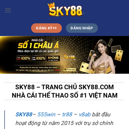
Bỏ
qua
nội
dung
ĐĂNG KÝ++
ĐĂNG NHẬP
SKY88 – TRANG CHỦ SKY88.COM
NHÀ CÁI THỂ THAO SỐ #1 VIỆT NAM
SKY88
–
555win
–
tr88
–
v8ab
bắt đầu
hoạt động từ năm 2015 với trụ sở chính