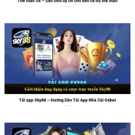
Thể thao S8 – Sân chơi uy tín cho dân cá độ thể thao
Tải app Sky88 – Hướng Dẫn Tải App Nhà Cái Oxbet